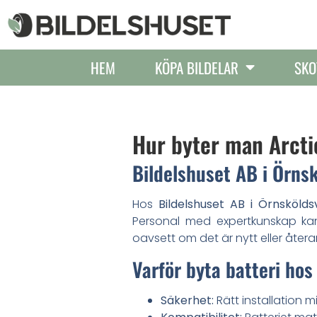
HEM
KÖPA BILDELAR
SKO
Hur byter man Arctic
Bildelshuset AB i Örns
Hos
Bildelshuset AB i Örnskölds
Personal med expertkunskap kan 
oavsett om det är nytt eller åter
Varför byta batteri hos
Säkerhet:
Rätt installation mi