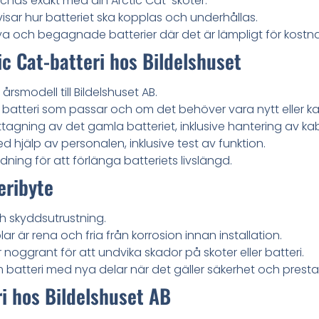
chas exakt med din Arctic Cat-skoter.
isar hur batteriet ska kopplas och underhållas.
 och begagnade batterier där det är lämpligt för kostnad
ic Cat-batteri hos Bildelshuset
smodell till Bildelshuset AB.
et batteri som passar och om det behöver vara nytt eller 
agning av det gamla batteriet, inklusive hantering av kab
ed hjälp av personalen, inklusive test av funktion.
ning för att förlänga batteriets livslängd.
eribyte
ch skyddsutrustning.
ar är rena och fria från korrosion innan installation.
r noggrant för att undvika skador på skoter eller batteri.
m batteri med nya delar när det gäller säkerhet och prest
ri hos Bildelshuset AB