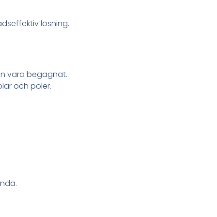
seffektiv lösning.
kan vara begagnat.
lar och poler.
anda.