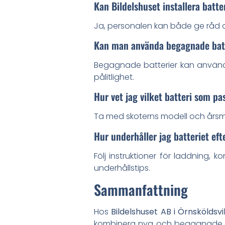
Kan Bildelshuset installera batte
Ja, personalen kan både ge råd oc
Kan man använda begagnade bat
Begagnade batterier kan användas
pålitlighet.
Hur vet jag vilket batteri som p
Ta med skoterns modell och årsmode
Hur underhåller jag batteriet efte
Följ instruktioner för laddning, k
underhållstips.
Sammanfattning
Hos
Bildelshuset AB i Örnsköldsvi
kombinera nya och begagnade dela