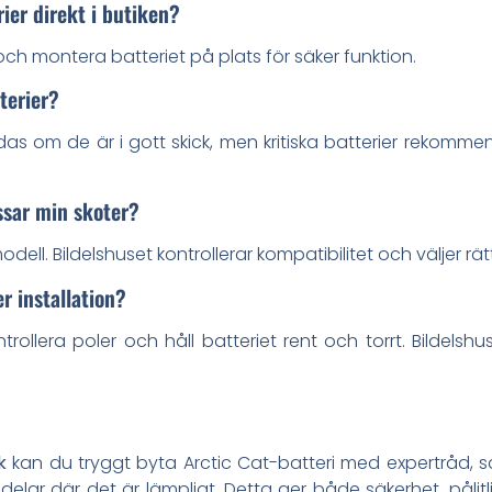
rier direkt i butiken?
h montera batteriet på plats för säker funktion.
terier?
 om de är i gott skick, men kritiska batterier rekommen
assar min skoter?
ll. Bildelshuset kontrollerar kompatibilitet och väljer rätt
r installation?
ontrollera poler och håll batteriet rent och torrt. Bildel
k
kan du tryggt byta Arctic Cat-batteri med expertråd, sä
r där det är lämpligt. Detta ger både säkerhet, pålitli