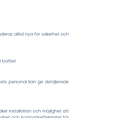
deras alltid nya för säkerhet och
 batteri.
shusets personal kan ge detaljerade
ker installation och möjlighet att
ghet och kostnadseffektivitet för