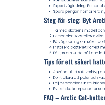
Kompatibilitet:
Batteriet mat
Expertvägledning:
Personal v
Spara pengar:
Kombinera nya
Steg-för-steg: Byt Arct
Ta med skoterns modell och år
Personalen kontrollerar vilk
Få vägledning om säker bortt
Installera batteriet korrekt m
Få tips om underhåll och ladd
Tips för ett säkert batt
Använd alltid rätt verktyg o
Kontrollera att poler och kabl
Följ personalens instruktione
Byt kritiska komponenter so
FAQ – Arctic Cat-batte