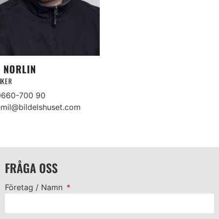
L NORLIN
IKER
0660-700 90
mil@bildelshuset.com
FRÅGA OSS
Företag / Namn