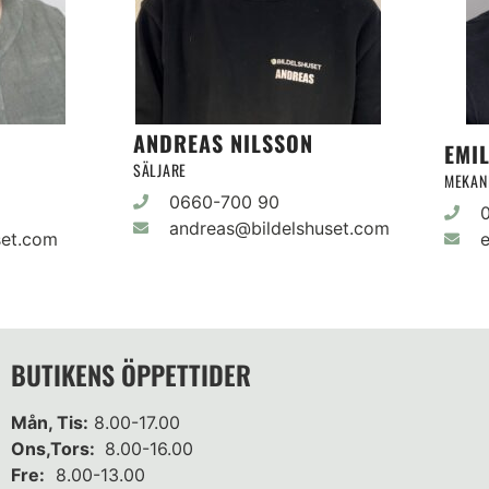
ANDREAS NILSSON
EMI
SÄLJARE
MEKAN
0660-700 90
andreas@bildelshuset.com
set.com
e
BUTIKENS ÖPPETTIDER
Mån, Tis:
8.00-17.00
Ons,Tors:
8.00-16.00
Fre:
8.00-13.00