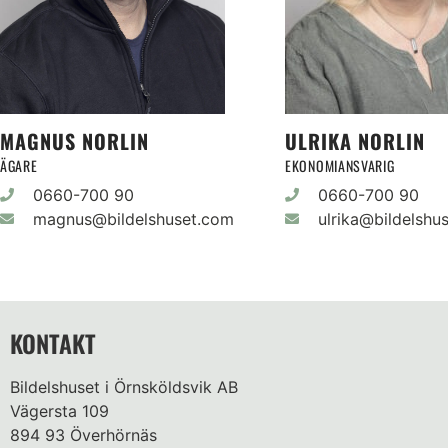
MAGNUS NORLIN
ULRIKA NORLIN
ÄGARE
EKONOMIANSVARIG
0660-700 90
0660-700 90
magnus@bildelshuset.com
ulrika@bildelshu
KONTAKT
Bildelshuset i Örnsköldsvik AB
Vägersta 109
894 93 Överhörnäs