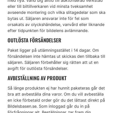
med nya. Vänd dig alltid till auktoriserad verkstad
eller till biltillverkaren vid minsta tveksamhet
avseende montering och vilka slitagedelar som ska
bytas ut. Säljaren ansvarar inte för fel som
orsakats av olyckshändelse, vanvård eller liknande
efter tidpunkten för bildelens avlämnande.
OUTLÖSTA FÖRSÄNDELSER
Paket ligger på utlämningsstället i 14 dagar. Om
försändelsen inte hämtas ut skickas den tillbaka till
säljaren. Säljaren förbehåller sig rätten att ut en
avgift för outlösta försändelser.
AVBESTÄLLNING AV PRODUKT
Så länge produkten ej har hunnit paketeras går det
bra att avbeställa dina varor. Om du vill avbeställa
en icke förbetald order gör du det lättast direkt på
Bildelsbasen.se. Som inloggad går du in på
Förfrågningar alt. Beställningar, tar fram din