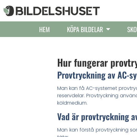
HEM
KÖPA BILDELAR
SKO
Hur fungerar provtr
Provtryckning av AC-s
Man kan få AC-systemet provtryc
reservdelar. Provtryckning används
köldmedium.
Vad är provtryckning 
Man kan förstå provtryckning so