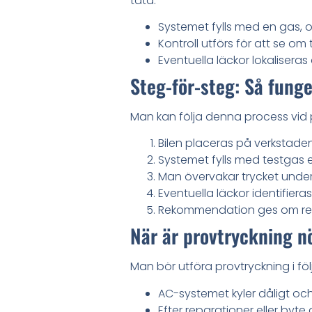
täta:
Systemet fylls med en gas, o
Kontroll utförs för att se om t
Eventuella läckor lokaliseras
Steg-för-steg: Så fung
Man kan följa denna process vid p
Bilen placeras på verkstad
Systemet fylls med testgas ell
Man övervakar trycket under e
Eventuella läckor identifieras
Rekommendation ges om rep
När är provtryckning 
Man bör utföra provtryckning i föl
AC-systemet kyler dåligt oc
Efter reparationer eller byt