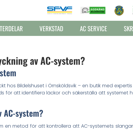
TERDELAR
VERKSTAD
AC SERVICE
SKR
yckning av AC-system?
ystem
kt hos Bildelshuset i Örnsköldsvik – en butik med expe
 för att identifiera läckor och säkerställa att systemet hå
av AC-system?
m en metod för att kontrollera att AC-systemets slanga