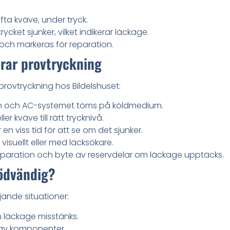
fta kväve, under tryck.
rycket sjunker, vilket indikerar läckage.
 och markeras för reparation.
erar provtryckning
rovtryckning hos Bildelshuset:
en och AC-systemet töms på köldmedium.
er kväve till rätt trycknivå.
n viss tid för att se om det sjunker.
 visuellt eller med läcksökare.
aration och byte av reservdelar om läckage upptäcks.
nödvändig?
jande situationer:
h läckage misstänks.
e av komponenter.