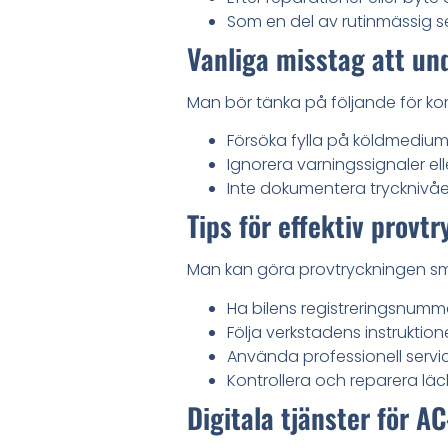
Som en del av rutinmässig ser
Vanliga misstag att un
Man bör tänka på följande för kor
Försöka fylla på köldmedium 
Ignorera varningssignaler el
Inte dokumentera trycknivåer e
Tips för effektiv provt
Man kan göra provtryckningen sm
Ha bilens registreringsnumm
Följa verkstadens instruktio
Använda professionell service
Kontrollera och reparera läc
Digitala tjänster för A